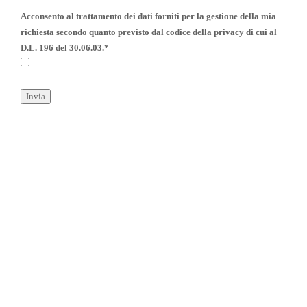
Acconsento al trattamento dei dati forniti per la gestione della mia
richiesta secondo quanto previsto dal codice della privacy di cui al
D.L. 196 del 30.06.03.*
“La collezione nasce dal bisogno
di trasformare lo scorrere della
propria esistenza in una serie di
oggetti salvati dalla dispersione,
o in una serie di righe scritte,
cristallizzate, fuori dal flusso
continuo dei pensieri.”
Italo Calvino,
Collezione di sabbia
, 1984